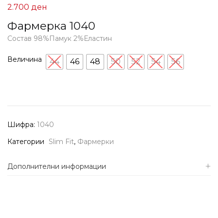
2.700
ден
Фармерка 1040
Состав 98%Памук 2%Еластин
Величина
44
46
48
50
52
54
56
Шифра:
1040
Категории
Slim Fit
,
Фармерки
Дополнителни информации