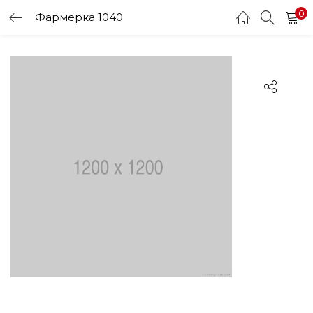
0
Фармерка 1040
LOGIN
Enter your username and password to login.
Remember me
Login
Lost password?