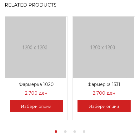
RELATED PRODUCTS
Фармерка 1020
Фармерка 1531
2.700
ден
2.700
ден
Избери опции
Избери опции
This
This
product
product
has
has