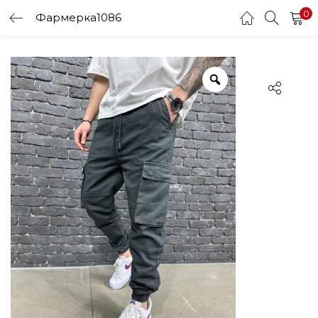
0
Фармерка1086
LOGIN
Enter your username and password to login.
Remember me
Login
Lost password?