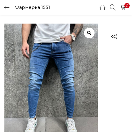
0
Фармерка 1551
LOGIN
Enter your username and password to login.
Remember me
Login
Lost password?