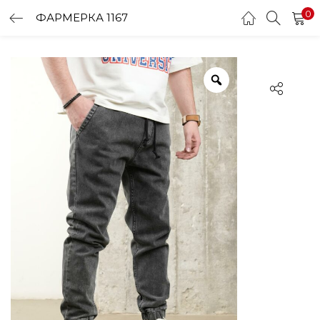
0
ФАРМЕРКА 1167
LOGIN
Enter your username and password to login.
Remember me
Login
Lost password?