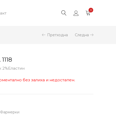
0
акт
Претходна
Следна
1118
к 2%Еластин
оментално без залиха и недостапен.
Фармерки