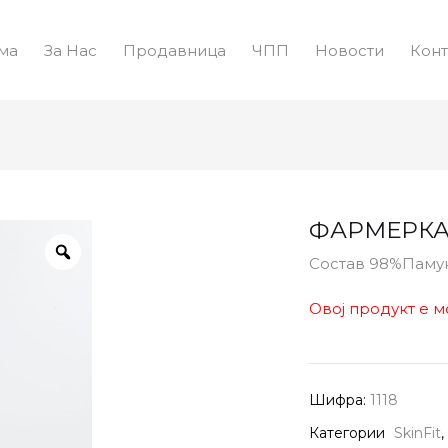
ма
За Нас
Продавница
ЧПП
Новости
Конт
ФАРМЕРКА 
Состав 98%Паму
Овој продукт е м
Шифра:
1118
Категории
SkinFit
,