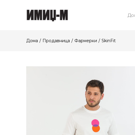
До
Дома
Продавница
Фармерки
SkinFit