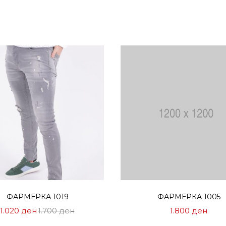
Избери опции
Избери опции
ФАРМЕРКА 1019
ФАРМЕРКА 1005
Цена
Нормална
1.020
ден
1.700
ден
1.800
ден
на
Цена