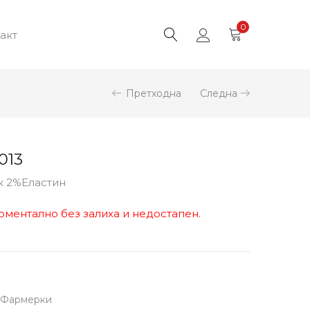
0
акт
Претходна
Следна
013
к 2%Еластин
оментално без залиха и недостапен.
Фармерки