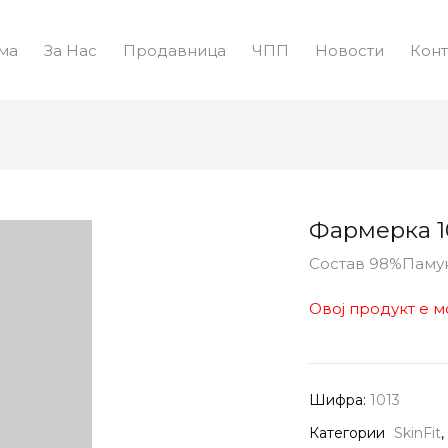
ма
За Нас
Продавница
ЧПП
Новости
Конт
Фармерка 1
Состав 98%Паму
Овој продукт е м
Шифра:
1013
Категории
SkinFit
,