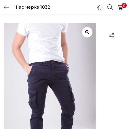
0
Фармерка 1032
LOGIN
Enter your username and password to login.
Remember me
Login
Lost password?