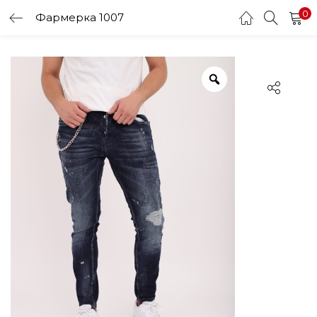
0
Фармерка 1007
LOGIN
Enter your username and password to login.
Remember me
Login
Lost password?