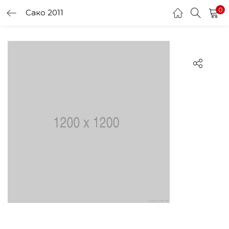
0
Сако 2011
LOGIN
Enter your username and password to login.
Remember me
Login
Lost password?