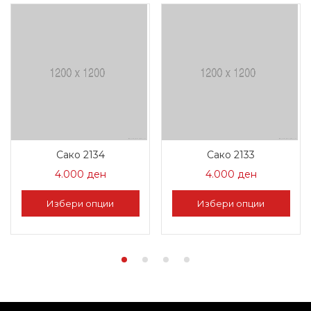
Сако 2134
Сако 2133
4.000
ден
4.000
ден
Избери опции
Избери опции
This
This
product
product
has
has
multiple
multiple
variants.
variants.