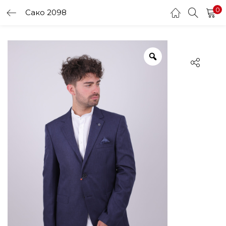
0
Сако 2098
LOGIN
Enter your username and password to login.
Remember me
Login
Lost password?