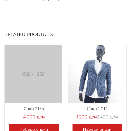
RELATED PRODUCTS
Сако 2134
Сако 2014
Цена
Норма
4.000
ден
1.200
ден
2.400
ден
на
Цена
Избери опции
Избери опции