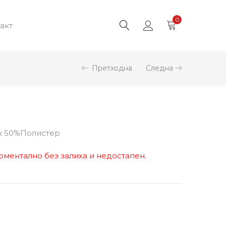
0
акт
Претходна
Следна
к 50%Полистер
оментално без залиха и недостапен.