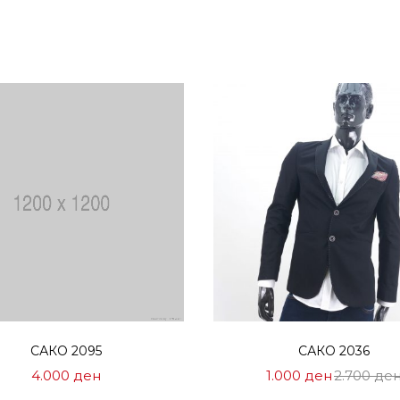
Избери опции
Избери опции
САКО 2095
САКО 2036
Цена
4.000
ден
1.000
ден
2.700
де