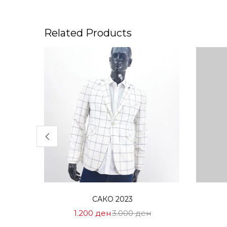
Related Products
Избери опции
САКО 2023
Цена
Нормална
1.200
ден
3.000
ден