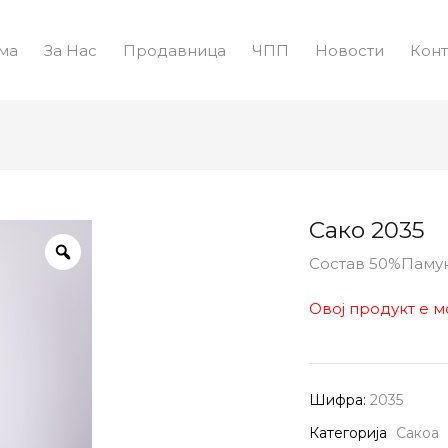
ма
За Нас
Продавница
ЧПП
Новости
Конт
Сако 2035
Состав 50%Паму
Овој продукт е м
Шифра:
2035
Категорија
Сакоа