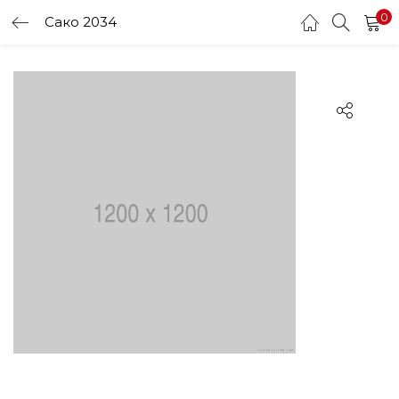
0
Сако 2034
LOGIN
Enter your username and password to login.
Remember me
Login
Lost password?