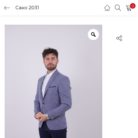
0
Сако 2031
LOGIN
Enter your username and password to login.
Remember me
Login
Lost password?