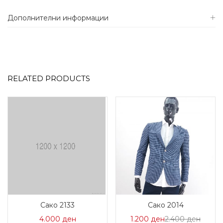
Дополнителни информации
RELATED PRODUCTS
Сако 2133
Сако 2014
Цена
Норма
4.000
ден
1.200
ден
2.400
ден