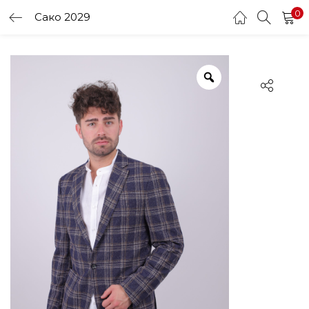
0
Сако 2029
LOGIN
Enter your username and password to login.
Remember me
Login
Lost password?