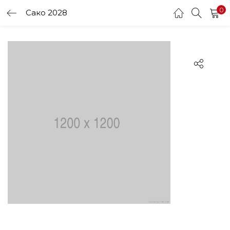
0
Сако 2028
LOGIN
Enter your username and password to login.
Remember me
Login
Lost password?