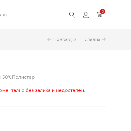
0
акт
Претходна
Следна
к 50%Полистер
оментално без залиха и недостапен.