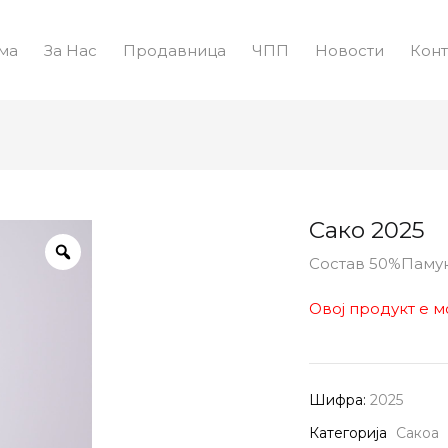
ма
За Нас
Продавница
ЧПП
Новости
Конт
Сако 2025
Состав 50%Паму
Овој продукт е м
Шифра:
2025
Категорија
Сакоа