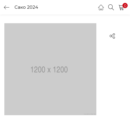
0
Сако 2024
LOGIN
Enter your username and password to login.
Remember me
Login
Lost password?