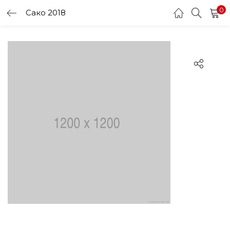
0
Сако 2018
LOGIN
Enter your username and password to login.
Remember me
Login
Lost password?