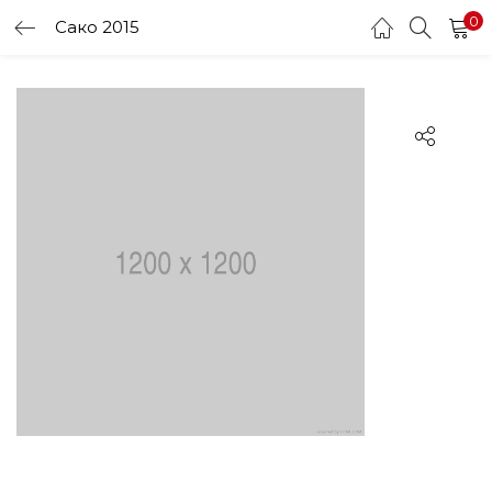
0
Сако 2015
LOGIN
Enter your username and password to login.
Remember me
Login
Lost password?