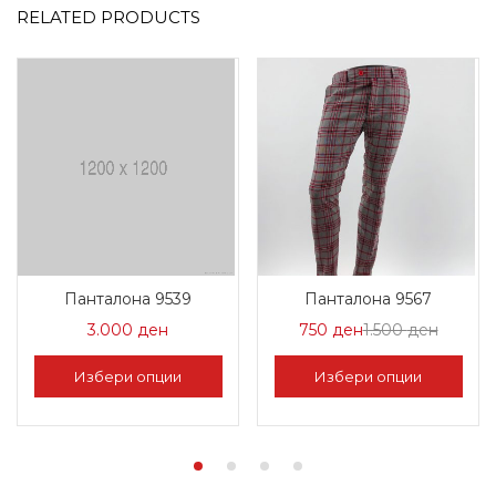
RELATED PRODUCTS
Панталона 9539
Панталона 9567
Цена
Норма
3.000
ден
750
ден
1.500
ден
на
Цена
Избери опции
Избери опции
Попуст:
1.500 д
This
This
750 ден.
product
product
has
has