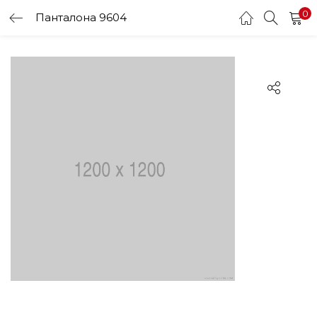
0
Панталона 9604
LOGIN
Enter your username and password to login.
Remember me
Login
Lost password?