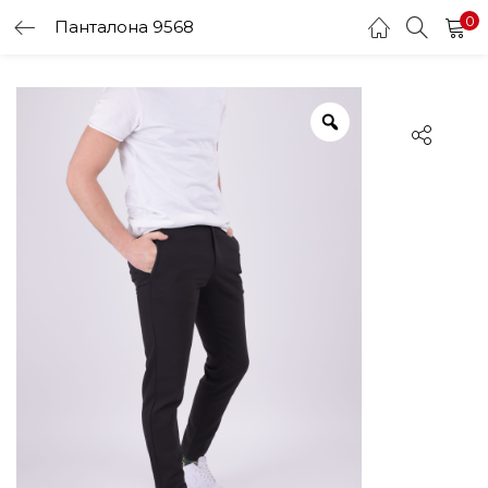
0
Панталона 9568
LOGIN
Enter your username and password to login.
Remember me
Login
Lost password?