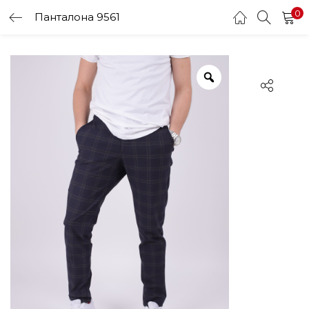
0
Панталона 9561
LOGIN
Enter your username and password to login.
Remember me
Login
Lost password?