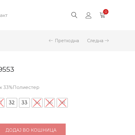
0
акт
Претходна
Следна
9553
ук 33%Полиестер
1
32
33
34
36
38
ДОДАЈ ВО КОШНИЦА