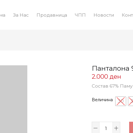
ма
За Нас
Продавница
ЧПП
Новости
Конт
Панталона 
2.000
ден
Состав 67% Пам
Величина
30
3
Панталона