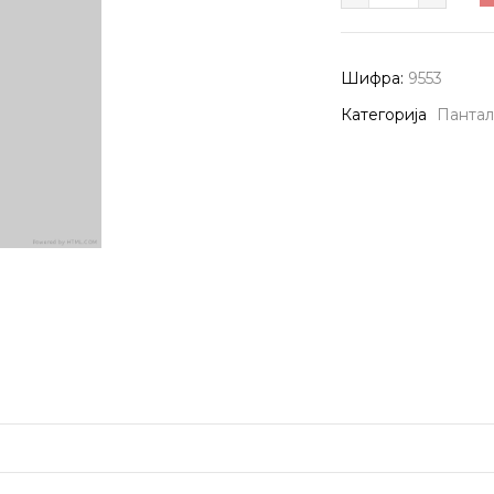
9553
количина
Шифра:
9553
Категорија
Панта