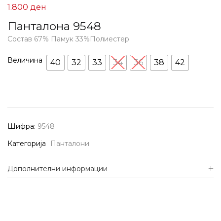
1.800
ден
Панталона 9548
Состав 67% Памук 33%Полиестер
Величина
40
32
33
34
36
38
42
Шифра:
9548
Категорија
Панталони
Дополнителни информации