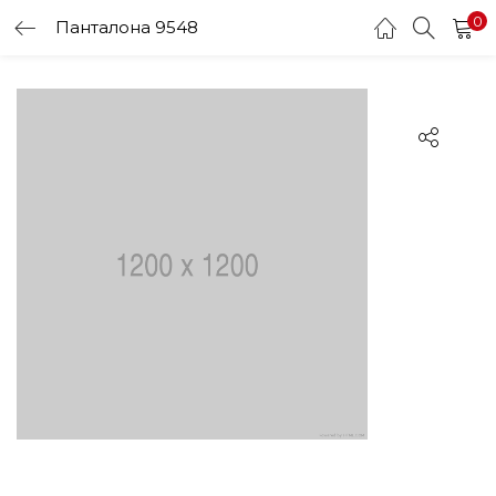
0
Панталона 9548
LOGIN
Enter your username and password to login.
Remember me
Login
Lost password?