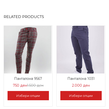
RELATED PRODUCTS
Панталона 9567
Панталона 1031
Цена
Нормална
750
ден
1.500
ден
2.000
ден
на
Цена
Избери опции
Избери опции
Попуст:
1.500 ден.
This
This
750 ден.