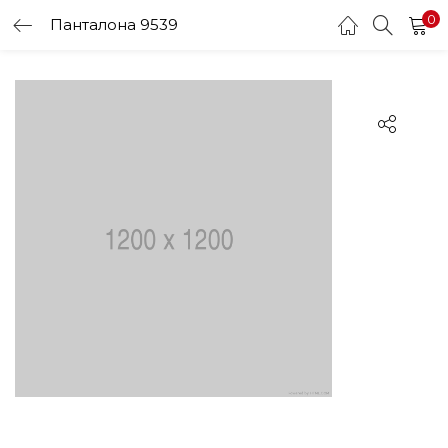
0
Панталона 9539
LOGIN
Enter your username and password to login.
Remember me
Login
Lost password?