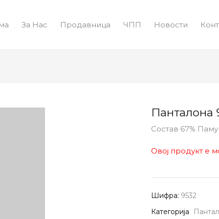
ма
За Нас
Продавница
ЧПП
Новости
Конт
Панталона 
Состав 67% Пам
Овој продукт е м
Шифра:
9532
Категорија
Панта