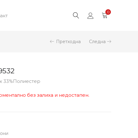
0
акт
Претходна
Следна
9532
ук 33%Полиестер
оментално без залиха и недостапен.
лони