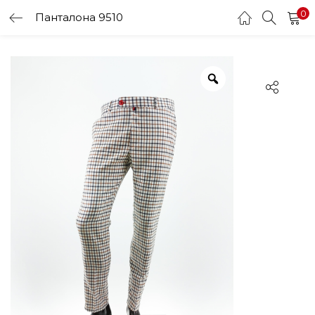
0
Панталона 9510
LOGIN
Enter your username and password to login.
Remember me
Login
Lost password?