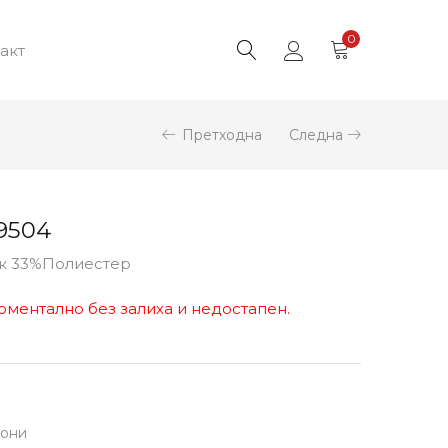
0
акт
Претходна
Следна
9504
ук 33%Полиестер
оментално без залиха и недостапен.
лони