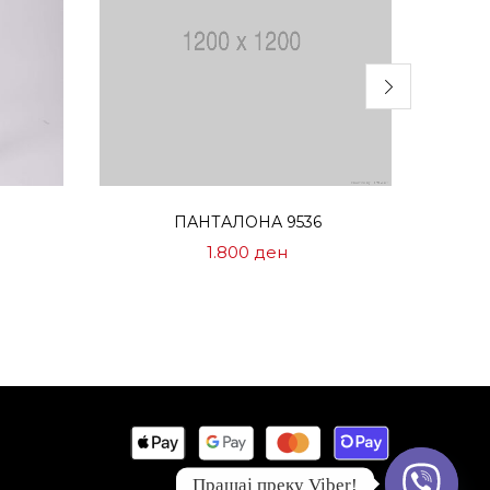
Избери опции
ПАНТАЛОНА 9536
1.800
ден
Прашај преку Viber!