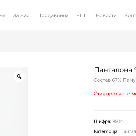
ма
За Нас
Продавница
ЧПП
Новости
Конт
Панталона 
Состав 67% Пам
Овој продукт е м
Шифра:
9504
Категорија
Панта