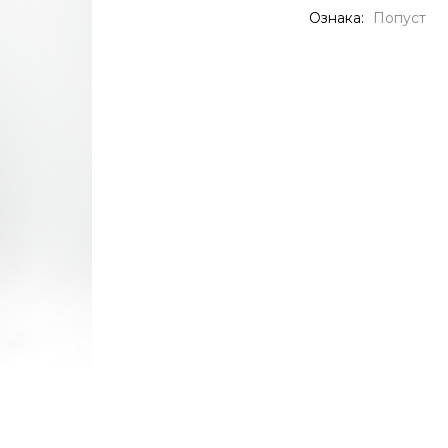
Ознака:
Попуст