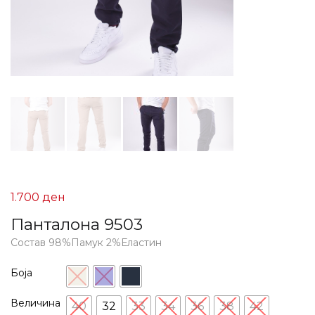
1.700
ден
Панталона 9503
Состав 98%Памук 2%Еластин
Боја
Величина
40
32
33
34
36
38
42