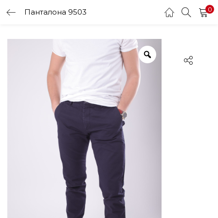
0
Панталона 9503
LOGIN
Enter your username and password to login.
Remember me
Login
Lost password?