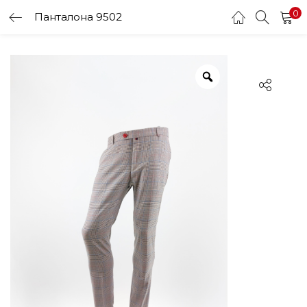
0
Панталона 9502
LOGIN
Enter your username and password to login.
Remember me
Login
Lost password?