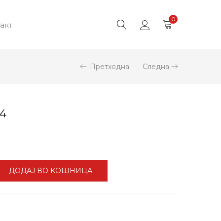
0
акт
Претходна
Следна
4
ДОДАЈ ВО КОШНИЦА