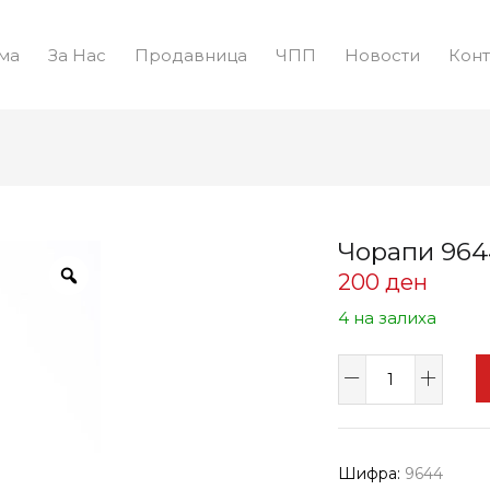
ма
За Нас
Продавница
ЧПП
Новости
Конт
Чорапи 964
200
ден
4 на залиха
Чорапи
9644
количина
Шифра:
9644