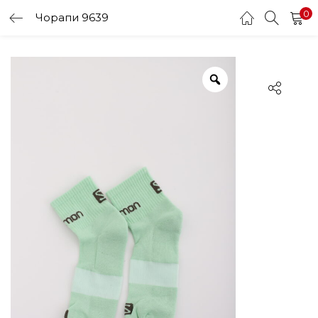
0
Чорапи 9639
LOGIN
Enter your username and password to login.
Remember me
Login
Lost password?