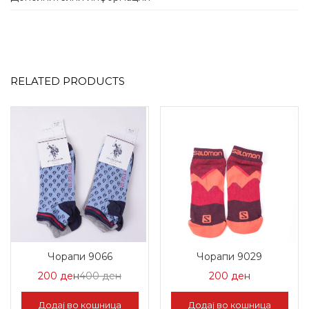
RELATED PRODUCTS
Чорапи 9066
Чорапи 9029
Цена
Нормална
200
ден
400
ден
200
ден
на
Цена
Додај во кошница
Додај во кошница