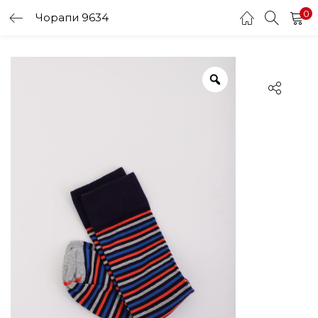
0
Чорапи 9634
LOGIN
Enter your username and password to login.
Remember me
Login
Lost password?