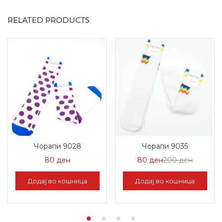
RELATED PRODUCTS
Чорапи 9028
Чорапи 9035
Цена
Нормал
80
ден
80
ден
200
ден
на
Цена
Додај во кошница
Додај во кошница
Попуст:
200 ден
80 ден.