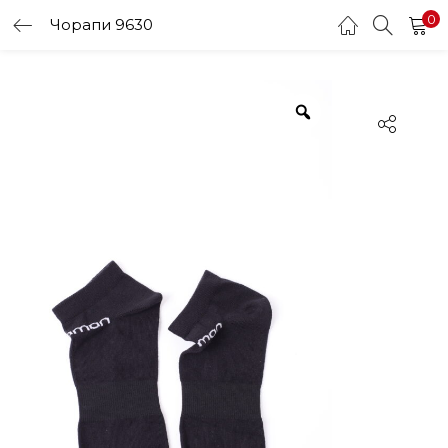
0
Чорапи 9630
LOGIN
Enter your username and password to login.
Remember me
Login
Lost password?