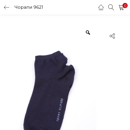
0
Чорапи 9621
LOGIN
Enter your username and password to login.
Remember me
Login
Lost password?