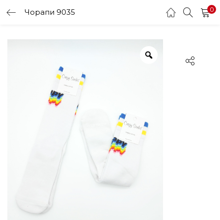
0
Чорапи 9035
LOGIN
Enter your username and password to login.
Remember me
Login
Lost password?