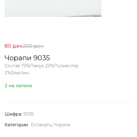
Цена
Нормална
80
ден
200
ден
на
Цена
Чорапи 9035
Попуст:
200 ден.
Состав 75%Памук 23%Полиестер
80 ден.
2%Еластин
2 на залиха
Шифра:
9035
Категории
Останато
,
Чорапи