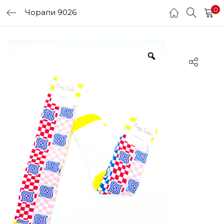
0
Чорапи 9026
LOGIN
Enter your username and password to login.
Remember me
Login
Lost password?