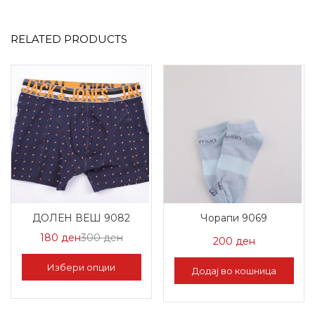
RELATED PRODUCTS
ДОЛЕН ВЕШ 9082
Чорапи 9069
Цена
Нормална
180
ден
300
ден
200
ден
на
Цена
Избери опции
Додај во кошница
Попуст:
300 ден.
This
180 ден.
product