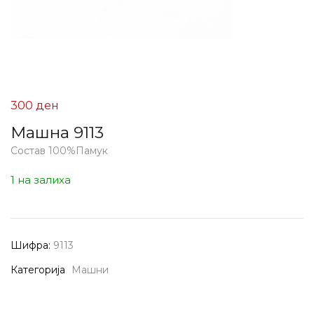
300
ден
Машна 9113
Состав 100%Памук
1 на залиха
Шифра:
9113
Категорија
Машни