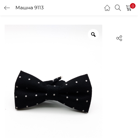
0
Машна 9113
LOGIN
Enter your username and password to login.
Remember me
Login
Lost password?