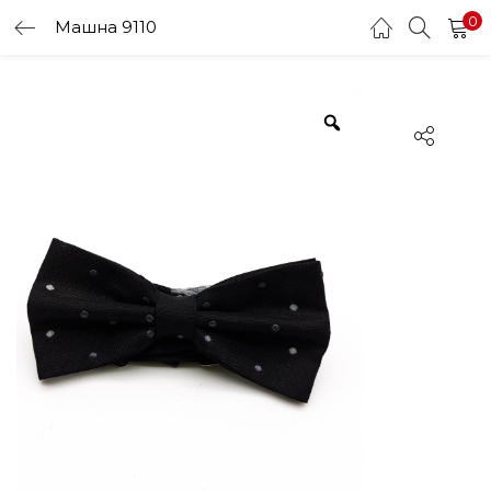
0
Машна 9110
LOGIN
Enter your username and password to login.
Remember me
Login
Lost password?