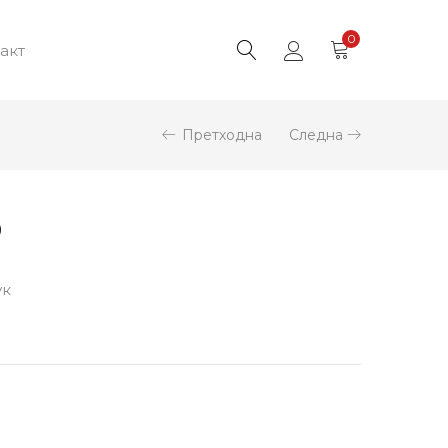
0
акт
Претходна
Следна
9
ук
и