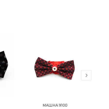
а
Додај во кошница
МАШНА 9100