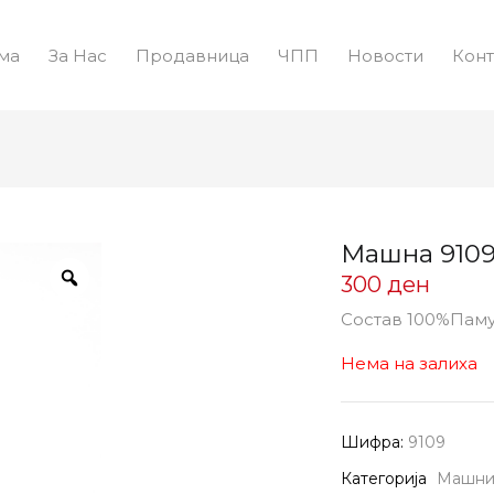
ма
За Нас
Продавница
ЧПП
Новости
Конт
Машна 910
300
ден
Состав 100%Пам
Нема на залиха
Шифра:
9109
Категорија
Машн