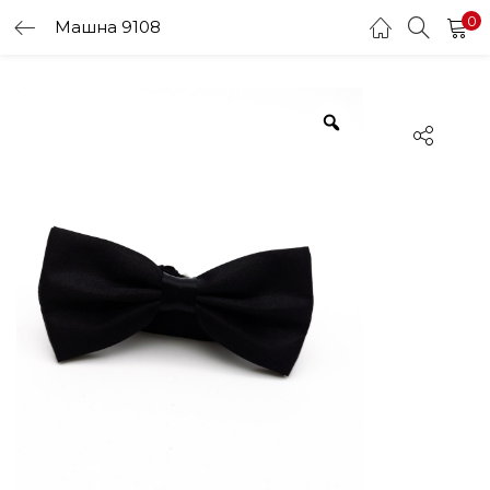
0
Машна 9108
LOGIN
Enter your username and password to login.
Remember me
Login
Lost password?