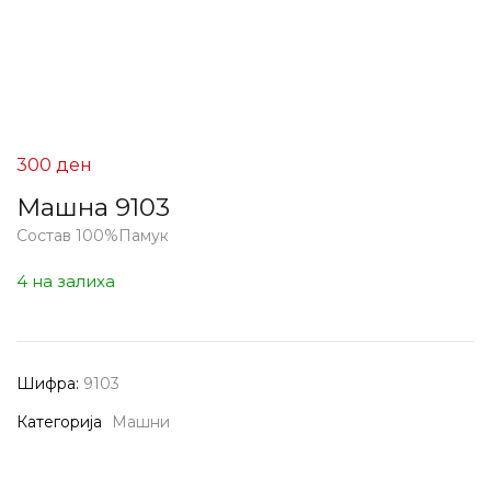
300
ден
Машна 9103
Состав 100%Памук
4 на залиха
Шифра:
9103
Категорија
Машни