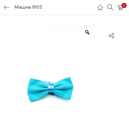
0
Машна 9103
LOGIN
Enter your username and password to login.
Remember me
Login
Lost password?