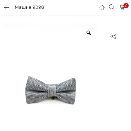
0
Машна 9098
LOGIN
Enter your username and password to login.
Remember me
Login
Lost password?