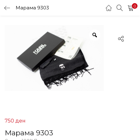
0
Марама 9303
LOGIN
Enter your username and password to login.
Remember me
Login
Lost password?
750
ден
Марама 9303