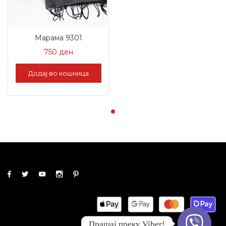
Марама 9301
750
ден
Додај во кошница
Прашај преку Viber!