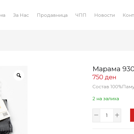
ма
За Нас
Продавница
ЧПП
Новости
Конт
Марама 930
750
ден
Состав 100%Пам
2 на залиха
Марама
9301
количина