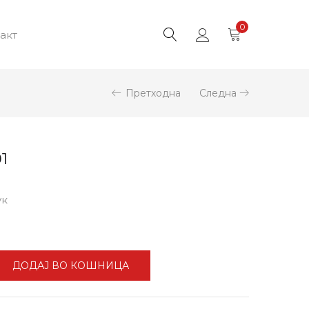
0
акт
Претходна
Следна
1
ук
ДОДАЈ ВО КОШНИЦА