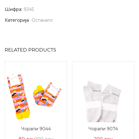
Шифра:
9245
Категорија
Останато
RELATED PRODUCTS
Чорапи 9044
Чорапи 9074
Цена
Нормална
80
ден
200
ден
200
ден