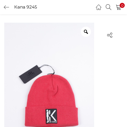
0
Капа 9245
LOGIN
Enter your username and password to login.
Remember me
Login
Lost password?