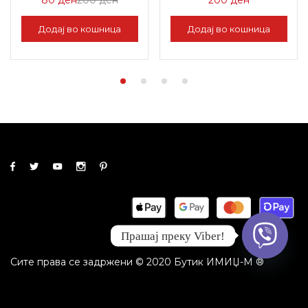
на
Цена
Додај во кошница
Додај во кошница
Попуст:
200 ден.
80 ден.
Прашај преку Viber!
Сите права се задржени © 2020 Бутик ИМИЏ-М ®