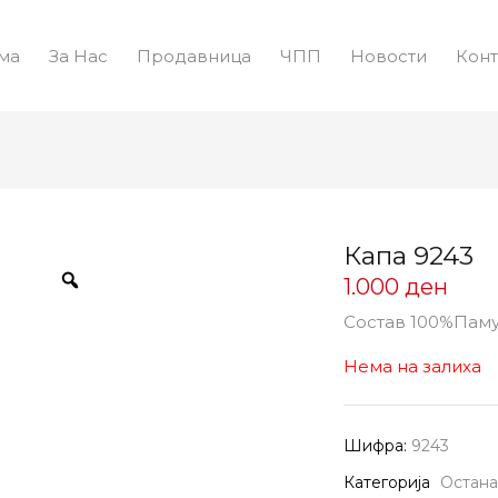
ма
За Нас
Продавница
ЧПП
Новости
Конт
Капа 9243
1.000
ден
Состав 100%Пам
Нема на залиха
Шифра:
9243
Категорија
Остана