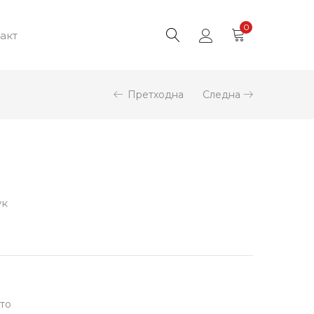
0
акт
Претходна
Следна
ук
то