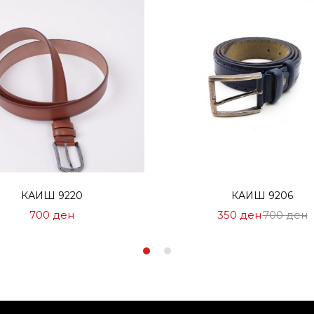
Избери опции
Избери опции
КАИШ 9220
КАИШ 9206
Цена
Н
700
ден
350
ден
700
ден
на
Ц
Попуст:
7
350 ден.