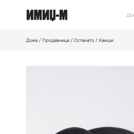
До
Дома
Продавница
Останато
Каиши