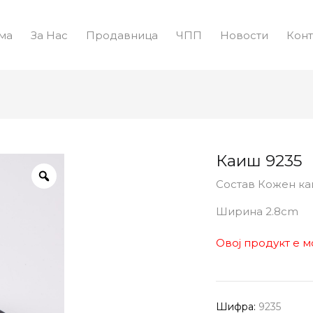
ма
За Нас
Продавница
ЧПП
Новости
Конт
Каиш 9235
Состав Кожен к
Ширина 2.8cm
Овој продукт е м
Шифра:
9235