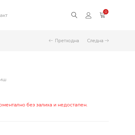
0
акт
Претходна
Следна
аиш
оментално без залиха и недостапен.