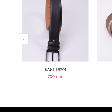
Избери опции
КАИШ 9201
700
ден