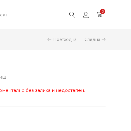
0
акт
Претходна
Следна
аиш
оментално без залиха и недостапен.