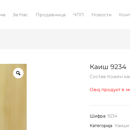
ма
За Нас
Продавница
ЧПП
Новости
Конт
Каиш 9234
Состав Кожен к
Овој продукт е м
Шифра:
9234
Категорија
Каиши