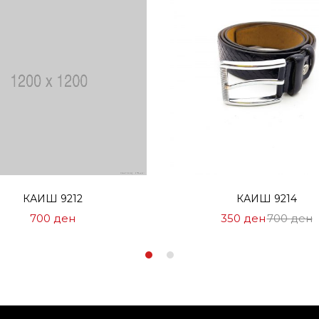
Избери опции
Избери опции
КАИШ 9212
КАИШ 9214
Цена
Н
700
ден
350
ден
700
ден
на
Ц
Попуст:
7
350 ден.