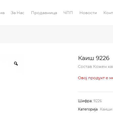
ма
За Нас
Продавница
ЧПП
Новости
Конт
Каиш 9226
Состав Кожен к
Овој продукт е м
Шифра:
9226
Категорија
Каиши