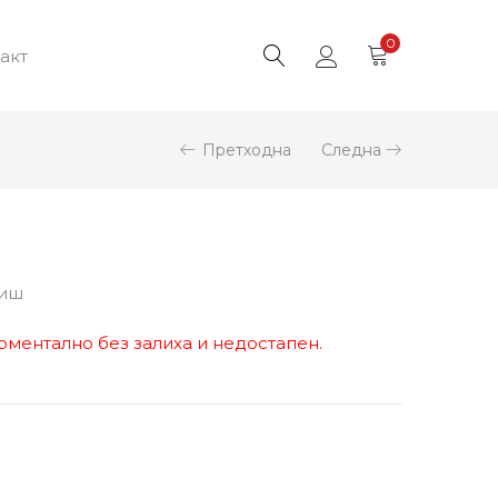
0
акт
Претходна
Следна
аиш
оментално без залиха и недостапен.