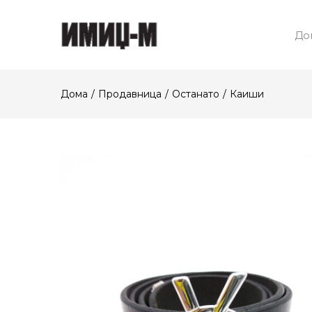
До
Дома
Продавница
Останато
Каиши