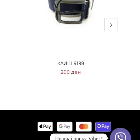
Избери опции
КАИШ 9198
ормална
200
ден
ена
00 ден.
Прашај преку Viber!